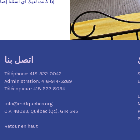
إذا كانت لديك أي أسئلة إضاف
اتصل بنا
Téléphone:
418-522-0042
S
Administration:
418-914-5289
E
Télécopieur:
418-522-8034
D
info@mdfquebec.org
M
C.P. 48023,
Québec (Qc),
G1R 5R5
P
P
Retour en haut