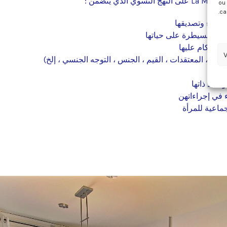
ou 
ca
لنساء وتصديقها
ادة السيطرة على حياتها
الأحكام عليها
V
أصول ، المعتقدات ، القيم ، الجنس ، التوجه الجنسي ، إلخ)
تأكيد ذاتها
في إجراءاتهن
ماعية للمرأة