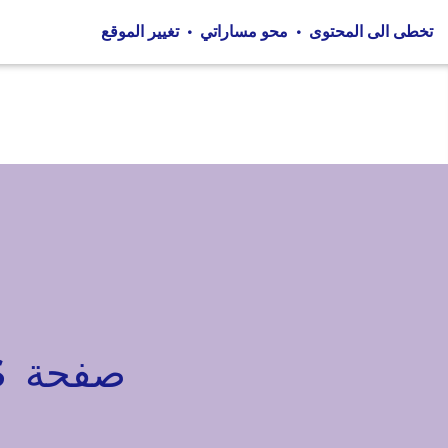
•
•
صفحة LA MAISON DES FEMMES