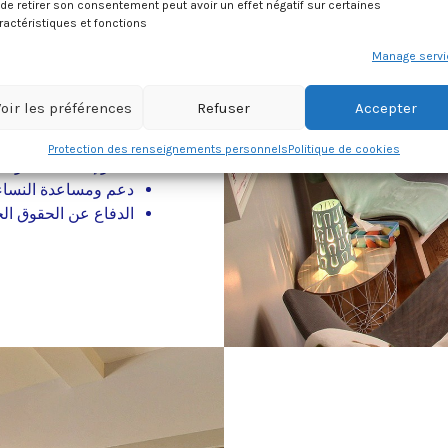
إننا نؤكد في La Maison des femmes على النهج النسوي الذي يتضمن :
de retirer son consentement peut avoir un effet négatif sur certaines
ractéristiques et fonctions.
الاستماع إلى أصوات ا
Manage servi
تمكين المرأة من استع
التدخل من دون إصدار 
oir les préférences
Refuser
Accepter
احترام الاختلافات (ال
ووتيرة كل منها
Protection des renseignements personnels
Politique de cookies
تقدير إمكانات المرأة و
دعم ومساعدة النساء 
الدفاع عن الحقوق الج